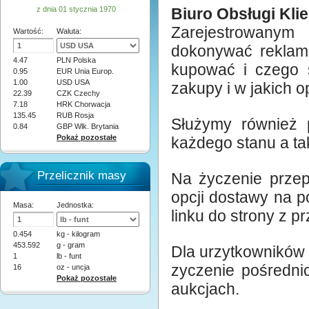
z dnia 01 stycznia 1970
Biuro Obsługi Kli
Zarejestrowanym 
Wartość:
Waluta:
dokonywać reklama
4.47
PLN Polska
kupować i czego s
0.95
EUR Unia Europ.
1.00
USD USA
zakupy i w jakich o
22.39
CZK Czechy
7.18
HRK Chorwacja
135.45
RUB Rosja
Służymy również 
0.84
GBP Wlk. Brytania
Pokaż pozostałe
każdego stanu a t
Przelicznik masy
Na życzenie przep
opcji dostawy na p
Masa:
Jednostka:
linku do strony z p
0.454
kg - kilogram
453.592
g - gram
Dla urzytkowników
1
lb - funt
zyczenie pośredni
16
oz - uncja
Pokaż pozostałe
aukcjach.