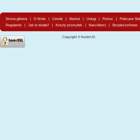
Strona główna
|
O firmie
|
Cennik
|
Market
|
Usługi
|
Pomoc
|
Polecane Skl
Regulamin
|
Jak to działa?
|
Koszty przesyłek
|
Nasi klienci
|
Bezpieczeństwo
Copyright © KurierUS