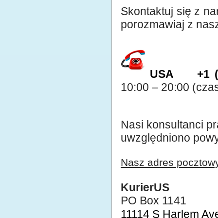
Skontaktuj się z n
porozmawiaj z nas
USA +1 (7
10:00 – 20:00 (cza
Nasi konsultanci p
uwzględniono powyże
Nasz adres pocztow
KurierUS
PO Box 1141
11114 S Harlem A