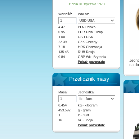
z dnia 01 stycznia 1970
Wartość:
Waluta:
4.47
PLN Polska
0.95
EUR Unia Europ.
1.00
USD USA
22.39
CZK Czechy
7.18
HRK Chorwacja
135.45
RUB Rosja
0.84
GBP Wlk. Brytania
Jedno
Pokaż pozostałe
na do
Przelicznik masy
Masa:
Jednostka:
0.454
kg - kilogram
453.592
g - gram
1
lb - funt
16
oz - uncja
Pokaż pozostałe