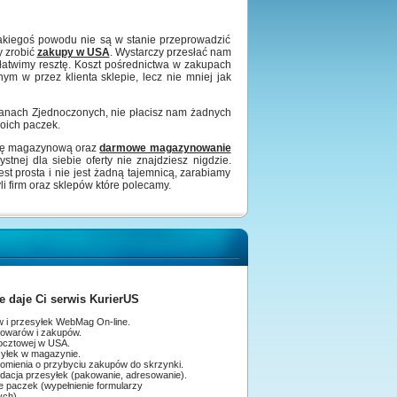
kiegoś powodu nie są w stanie przeprowadzić
y zrobić
zakupy w USA
. Wystarczy przesłać nam
łatwimy resztę. Koszt pośrednictwa w zakupach
ym w przez klienta sklepie
, lecz nie mniej jak
anach Zjednoczonych, nie płacisz nam żadnych
oich paczek.
ugę magazynową oraz
darmowe magazynowanie
stnej dla siebie oferty nie znajdziesz nigdzie.
t prosta i nie jest żadną tajemnicą, zarabiamy
 firm oraz sklepów które polecamy.
le daje Ci serwis KurierUS
 i przesyłek WebMag On-line.
owarów i zakupów.
pocztowej w USA.
syłek w magazynie.
domienia o przybyciu zakupów do skrzynki.
idacja przesyłek (pakowanie, adresowanie).
nadanie paczek (wypełnienie formularzy
ych).