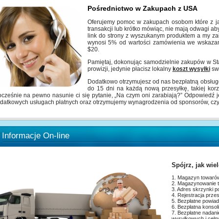
Pośrednictwo w Zakupach z USA
Oferujemy pomoc w zakupach osobom które z ja
transakcji lub krótko mówiąc, nie mają odwagi ab
link do strony z wyszukanym produktem a my za
wynosi 5% od wartości zamówienia
we wskazan
$20.
Pamiętaj, dokonując samodzielnie zakupów w St
prowizji, jedynie płacisz lokalny
koszt wysyłki
sw
Dodatkowo otrzymujesz od nas bezpłatną obsł
do 15 dni na każdą nową przesyłkę, takiej korzy
cześnie na pewno nasunie ci się pytanie, „Na czym oni zarabiają?” Odpowiedź jes
datkowych usługach płatnych oraz otrzymujemy wynagrodzenia od sponsorów, czyli
Informacje On-line
Spójrz, jak wie
1. Magazyn towarów
2. Magazynowanie t
3. Adres skrzynki 
4. Rejestracja prze
5. Bezpłatne powia
6. Bezpłatna konsol
7. Bezpłatne 
wysyłkowych i celn