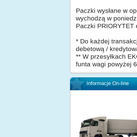
Paczki wysłane w op
wychodzą w poniedzi
Paczki PRIORYTET o
* Do każdej transakc
debetową / kredytow
** W przesyłkach EKO
funta wagi powyżej 6
Informacje On-line