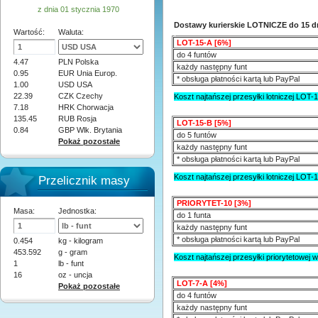
z dnia 01 stycznia 1970
Dostawy kurierskie LOTNICZE do 15 d
Wartość:
Waluta:
.
LOT-15-A [6%]
do 4 funtów
4.47
PLN Polska
każdy następny funt
0.95
EUR Unia Europ.
* obsługa płatności kartą lub PayPal
1.00
USD USA
22.39
CZK Czechy
Koszt najtańszej przesyłki lotniczej LOT-
7.18
HRK Chorwacja
135.45
RUB Rosja
LOT-15-B [5%]
0.84
GBP Wlk. Brytania
do 5 funtów
Pokaż pozostałe
każdy następny funt
* obsługa płatności kartą lub PayPal
Koszt najtańszej przesyłki lotniczej LOT-
Przelicznik masy
PRIORYTET-10 [3%]
Masa:
Jednostka:
do 1 funta
każdy następny funt
* obsługa płatności kartą lub PayPal
0.454
kg - kilogram
453.592
g - gram
Koszt najtańszej przesyłki priorytetowej 
1
lb - funt
16
oz - uncja
LOT-7-A [4%]
Pokaż pozostałe
do 4 funtów
każdy następny funt