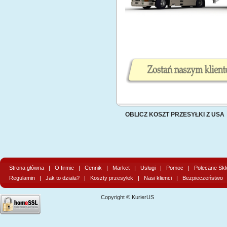
OBLICZ KOSZT PRZESYŁKI Z USA
Strona główna
|
O firmie
|
Cennik
|
Market
|
Usługi
|
Pomoc
|
Polecane Skl
Regulamin
|
Jak to działa?
|
Koszty przesyłek
|
Nasi klienci
|
Bezpieczeństwo
Copyright © KurierUS