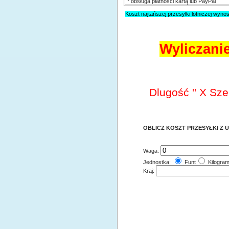
* obsługa płatności kartą lub PayPal
Koszt najtańszej przesyłki lotniczej wynos
Wyliczani
Dlugość '' X Sze
OBLICZ KOSZT PRZESYŁKI Z 
Waga:
Jednostka:
Funt
Kilogra
Kraj: