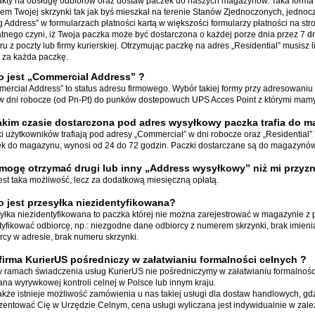
akty na obsługę odbiorów oraz dostaw paczek do naszych magazynów. Taka forma 
em Twojej skrzynki tak jak byś mieszkał na terenie Stanów Zjednoczonych, jednoc
ng Address” w formularzach płatności kartą w większości formularzy płatności na st
tnego czyni, iż Twoja paczka może być dostarczona o każdej porze dnia przez 7 d
ru z poczty lub firmy kurierskiej. Otrzymując paczkę na adres
„Residential” musisz l
 za każda paczkę.
o jest „Commercial Address” ?
ercial Address” to status adresu firmowego. Wybór takiej formy przy adresowaniu
 w dni robocze (od Pn-Pt) do punków dostepowuch UPS Acces Point z którymi mamy
akim czasie dostarczona pod adres wysyłkowy paczka trafia do 
i użytkowników trafiają pod adresy „Commercial” w dni robocze oraz „Residential” 
k do magazynu, wynosi od 24 do 72 godzin. Paczki dostarczane są do magazynów 
mogę otrzymać drugi lub inny „Address wysyłkowy” niż mi przyz
jest taka możliwość, lecz za dodatkową miesięczną opłatą.
o jest przesyłka niezidentyfikowana?
yłka niezidentyfikowana to paczka której nie można zarejestrować w magazynie 
tyfikować odbiorcę, np.: niezgodne dane odbiorcy z numerem skrzynki, brak imieni
rcy w adresie, brak numeru skrzynki.
firma KurierUS pośredniczy w załatwianiu formalności celnych ?
w ramach świadczenia usług KurierUS nie pośredniczymy w załatwianiu formalnośc
na wyrywkowej kontroli celnej w Polsce lub innym kraju.
kże istnieje możliwość zamówienia u nas takiej usługi dla dostaw handlowych, g
zentować Cię w Urzędzie Celnym, cena usługi wyliczana jest indywidualnie w zależ