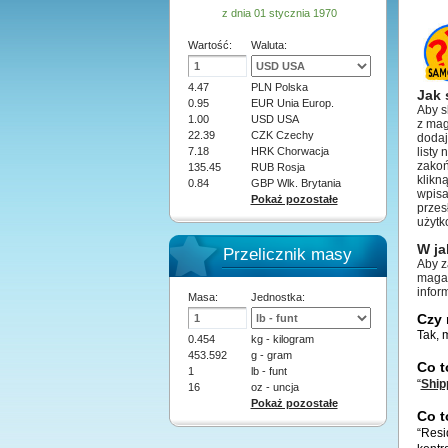
z dnia 01 stycznia 1970
Wartość:
Waluta:
4.47
PLN Polska
Jak 
0.95
EUR Unia Europ.
Aby s
1.00
USD USA
z ma
22.39
CZK Czechy
dodaj
7.18
HRK Chorwacja
listy
zakoń
135.45
RUB Rosja
klikn
0.84
GBP Wlk. Brytania
wpisa
Pokaż pozostałe
przes
użytk
W ja
Przelicznik masy
Aby z
magaz
infor
Masa:
Jednostka:
Czy 
Tak, 
0.454
kg - kilogram
453.592
g - gram
Co t
1
lb - funt
“
Ship
16
oz - uncja
Pokaż pozostałe
Co t
“Resi