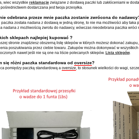
ta, wiec wszystkie
reklamacje
związane z dostawą paczki lub zakłóceniami w dosta
j pośrednictwem dostarczana jest twoja przesyłka.
nie odebrana przeze
mnie paczka zostanie zwrócona do nadawcy
i paczka została nadana z dostawą w jedną stronę, to nie ma możliwości aby taka 
ła nadana z możliwością zwrotu do nadawcy, wówczas nieodebrana paczka wróci 
kich sklepach najlepiej kupować ?
szej stronie znajdziesz obszerną listę sklepów w których możesz dokonać zakupu,
ienia poszukiwania przez ciebie towaru. Zakupów można dokonywać w wszystkich 
oczonych nawet jeśli nie są one na liście polecanych sklepów.
Lista sklepów
.
 się różni paczka standardowa od
oversize
?
ca pomiędzy paczką standardową a
oversize
, to stosunek wielkości do wagi, szcz