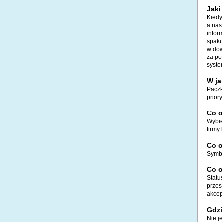
Jaki
Kiedy
a nas
infor
spaku
w dow
za po
syste
W ja
Paczk
prior
Co o
Wybie
firmy
Co o
Symbo
Co 
Statu
przes
akcep
Gdzi
Nie j