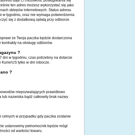
adresu daje Ci możliwość posługiwania się
ześnie ten adres możesz wykorzystać się jako
ronach sklepów internetowych. Status adresu
ni w tygodniu, oraz nie wymaga potwierdzenia
iczyć się z dodatkową opłatą przy odbiorze
 sprawi że Twoja paczka będzie dostarczona
 kontrakty na obsługę odbiorów.
magazynu ?
7 dni w tygodniu, czas potrzebny na dotarcie
KurierUS tylko w dni robocze.
nano ?
z powodów niepozwalających prawidłowo
a lub nazwiska bądź całkowity brak nazwy
i celnych w przypadku gdy paczka zostanie
dzie ustanowimy pełnomocnik będzie mógł
ności od wartości towaru.