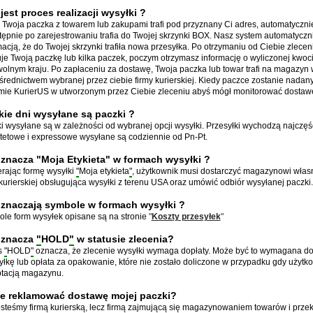
 jest proces realizacji wysyłki ?
 Twoja paczka z towarem lub zakupami trafi pod przyznany Ci adres, automatycz
tępnie po zarejestrowaniu trafia do Twojej skrzynki BOX. Nasz system automatycz
macją, że do Twojej skrzynki trafiła nowa przesyłka. Po otrzymaniu od Ciebie zlece
je Twoją paczkę lub kilka paczek, poczym otrzymasz informację o wyliczonej kwoc
olnym kraju. Po zapłaceniu za dostawę, Twoja paczka lub towar trafi na magazyn
średnictwem wybranej przez ciebie firmy kurierskiej. Kiedy paczce zostanie nadan
mie KurierUS w utworzonym przez Ciebie zleceniu abyś mógł monitorować dostaw
kie dni wysyłane są paczki ?
i wysyłane są w zależności od wybranej opcji wysyłki. Przesyłki wychodzą najczęście
ytetowe i expressowe wysyłane są codziennie od Pn-Pt.
znacza "Moja Etykieta" w formach wysyłki ?
rając formę wysyłki
"
Moja etykieta
"
, użytkownik musi dostarczyć magazynowi włas
 kurierskiej obsługująca wysyłki z terenu USA oraz umówić odbiór wysyłanej paczki.
znaczają symbole w formach wysyłki ?
le form wysyłek opisane są na stronie
"
Koszty przesyłek
"
oznacza
"
HOLD
"
w statusie zlecenia?
s
"
HOLD
"
oznacza, że zlecenie wysyłki wymaga dopłaty. Może być to wymagana dop
yłkę lub opłata za opakowanie, które nie zostało doliczone w przypadku gdy użytk
tacją magazynu.
e reklamować dostawę mojej paczki?
esteśmy firmą kurierską, lecz firmą zajmującą się magazynowaniem towarów i prze