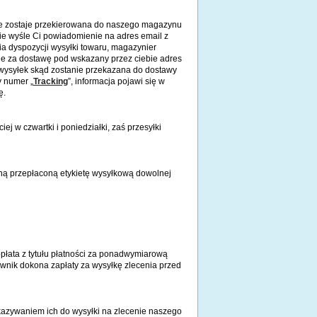
nie zostaje przekierowana do naszego magazynu
nie wyśle Ci powiadomienie na adres email z
nia dyspozycji wysyłki towaru, magazynier
ie za dostawę pod wskazany przez ciebie adres
 wysyłek skąd zostanie przekazana do dostawy
y numer „
Tracking
”, informacja pojawi się w
ę.
j w czwartki i poniedziałki, zaś przesyłki
ną przepłaconą etykietę wysyłkową dowolnej
łata z tytułu płatności za ponadwymiarową
ownik dokona zapłaty za wysyłkę zlecenia przed
kazywaniem ich do wysyłki na zlecenie naszego