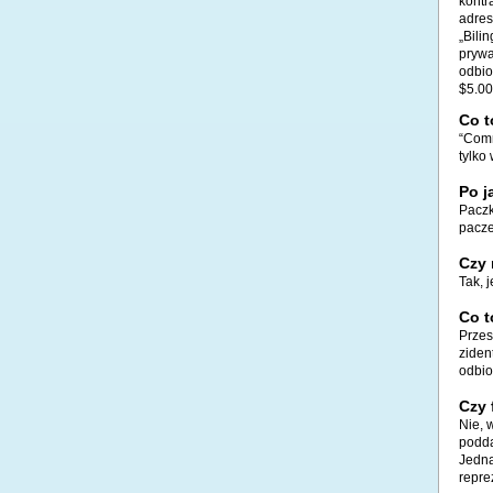
kontr
adres
„Bili
prywa
odbio
$5.00
Co t
“Comm
tylko
Po j
Paczk
pacze
Czy 
Tak, 
Co t
Przes
ziden
odbio
Czy 
Nie, 
podda
Jedna
repre