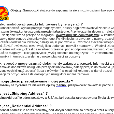
Obejrzyj Samouczki
służące do zapoznania się z możliwościami twojego k
skonsolidować paczki lub towary by je wysłać ?
konsolidować i wysłać pozycje magazynowe, należy najpierw utworzyć zlecenie w
gazynu
//www.kurierus.com/zamowienia/wstepne
. Przy tworzeniu zlecenia, nale
. Następnie trzeba przejść do magazynu
//www.kurierus.com/magazyn
i w kolumn
 nazwę utworzonego zlecenia wstępnego. Po kliknięciu na utworzoną nazwę, pozycja
czeniu dodawania towarów, należy wejść ponownie w utworzone zlecenie wstęp
ąć „Edytuj” , wówczas otworzy się lista dodanych pozycji z magazynu. W edycji zle
ć adres odbiorcy, określić zawartość przesyłki i podać odpowiednią wartość. Po wp
łać do magazynu klikając przycisk „wyślij zlecenie do magazynu”. Po zatwierdzeni
ownika informacja z systemu o nowej płatności za dostawę.
ki sposób mogę usunąć dokumenty zakupu z paczek lub metki z 
amówić dodatkowe usługi dla przesyłek lub towarów, należy przejść do zakładki „m
ynowych kliknąć „edycja” (lupa z ołówkiem) w ostatniej kolumnie w danej pozycji. 
macjami pozycji oraz lista dostępnych usług które można zamówić.
mogę zlecić przepakowanie mojej paczki ?
możemy na życzenie za niewielką opłatą
(
cennik
)
przepakować zawartość paczki l
o jest „Shipping Address” ?
ping
Address” to adres pocztowy w USA na jaki została zarejestrowana Twoja skrz
o jest „Residential Address” ?
dential Address” to adres prowatny, pod którym odbierane sa przesyłki przez auto