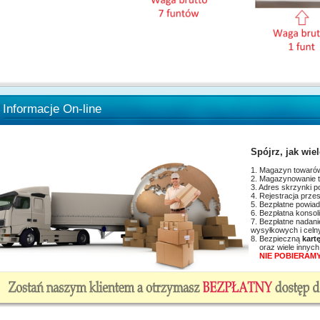
Informacje On-line
Spójrz, jak wie
1. Magazyn towarów
2. Magazynowanie t
3. Adres skrzynki 
4. Rejestracja prze
5. Bezpłatne powia
6. Bezpłatna konsol
7. Bezpłatne 
wysyłkowych i celn
8. Bezpieczną
kart
oraz wiele innyc
NIE POBIERAMY