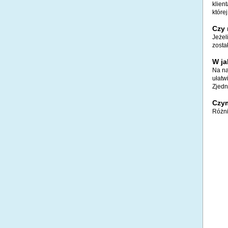
klien
które
Czy 
Jeżel
zosta
W ja
Na na
ułatw
Zjedn
Czym
Różni