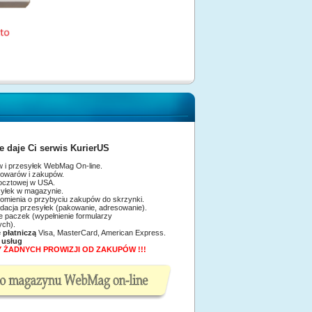
le daje Ci serwis KurierUS
 i przesyłek WebMag On-line.
owarów i zakupów.
pocztowej w USA.
syłek w magazynie.
domienia o przybyciu zakupów do skrzynki.
idacja przesyłek (pakowanie, adresowanie).
nadanie paczek (wypełnienie formularzy
ych).
ę płatniczą
Visa, MasterCard, American Express.
h
usług
 ŻADNYCH PROWIZJI OD ZAKUPÓW !!!