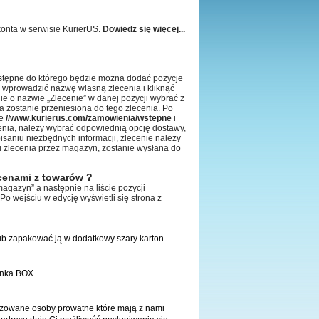
onta w serwisie KurierUS.
Dowiedz się więcej...
stępne do którego będzie można dodać pozycje
ży wprowadzić nazwę własną zlecenia i kliknąć
ie o nazwie „Zlecenie” w danej pozycji wybrać z
 zostanie przeniesiona do tego zlecenia. Po
ne
//www.kurierus.com/zamowienia/wstepne
i
cenia, należy wybrać odpowiednią opcję dostawy,
isaniu niezbędnych informacji, zlecenie należy
u zlecenia przez magazyn, zostanie wysłana do
cenami z towarów ?
agazyn” a następnie na liście pozycji
Po wejściu w edycję wyświetli się strona z
ub zapakować ją w dodatkowy szary karton.
ynka BOX.
ryzowane osoby prowatne które mają z nami