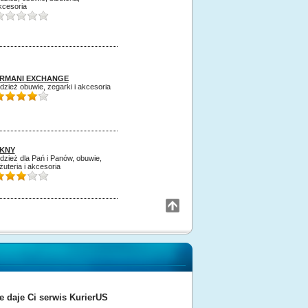
kcesoria
RMANI EXCHANGE
dzież obuwie, zegarki i akcesoria
KNY
dzież dla Pań i Panów, obuwie,
żuteria i akcesoria
le daje Ci serwis KurierUS