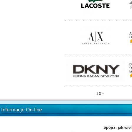
a
A
O
D
O
bi
1
2
>
Informacje On-line
Spójrz, jak wie