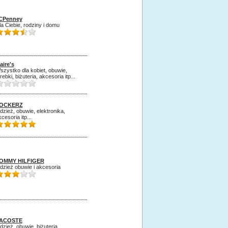
CPenney
la Ciebie, rodziny i domu
aire's
szystko dla kobiet, obuwie,
rebki, biżuteria, akcesoria itp...
OCKERZ
dzież, obuwie, elektronika,
cesoria itp...
OMMY HILFIGER
dzież obuwie i akcesoria
ACOSTE
dzież, obuwie, biżuteria,