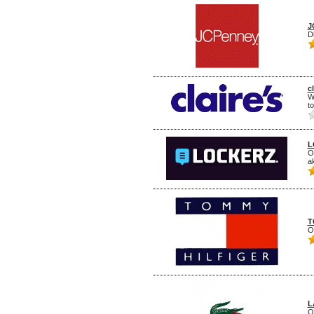
J
D
cl
W
to
L
O
ak
T
O
L
O