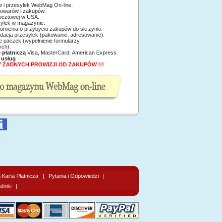
 i przesyłek WebMag On-line.
owarów i zakupów.
pocztowej w USA.
syłek w magazynie.
domienia o przybyciu zakupów do skrzynki.
idacja przesyłek (pakowanie, adresowanie).
nadanie paczek (wypełnienie formularzy
ych).
ę płatniczą
Visa, MasterCard, American Express.
h
usług
 ŻADNYCH PROWIZJI OD ZAKUPÓW !!!
Karta Płatnicza
|
Pytania i Odpowiedzi
|
dniki
|