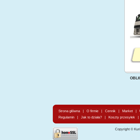
OBLI
Strona główna
|
O firmie
|
Cennik
|
Market
|
Regulamin
|
Jak to działa?
|
Koszty przesyłek
Copyright © Kur