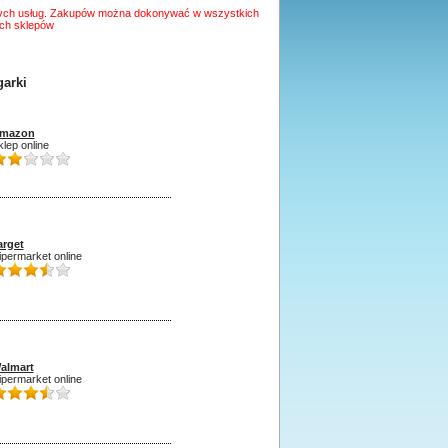
aszych usług. Zakupów można dokonywać w wszystkich
ych sklepów
garki
mazon
klep online
arget
ipermarket online
almart
ipermarket online