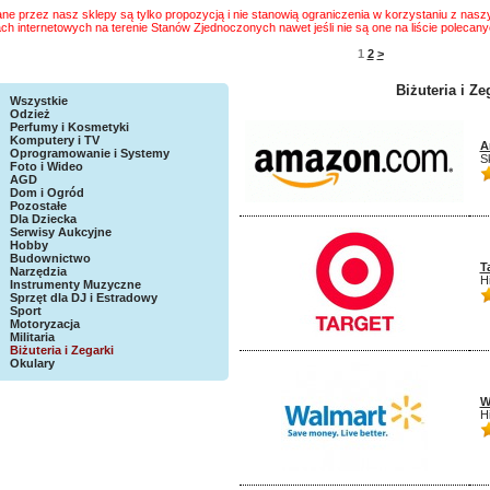
ne przez nasz sklepy są tylko propozycją i nie stanowią ograniczenia w korzystaniu z n
ch internetowych na terenie Stanów Zjednoczonych nawet jeśli nie są one na liście polecan
1
2
>
Biżuteria i Ze
Wszystkie
Odzież
Perfumy i Kosmetyki
Komputery i TV
A
Oprogramowanie i Systemy
S
Foto i Wideo
AGD
Dom i Ogród
Pozostałe
Dla Dziecka
Serwisy Aukcyjne
Hobby
Budownictwo
T
Narzędzia
H
Instrumenty Muzyczne
Sprzęt dla DJ i Estradowy
Sport
Motoryzacja
Militaria
Biżuteria i Zegarki
Okulary
W
H