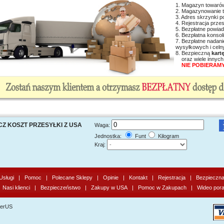
1. Magazyn towarów
2. Magazynowanie t
3. Adres skrzynki 
4. Rejestracja prze
5. Bezpłatne powia
6. Bezpłatna konsol
7. Bezpłatne 
wysyłkowych i celn
8. Bezpieczną
kart
oraz wiele innyc
NIE POBIERAMY
CZ KOSZT PRZESYŁKI Z USA
Waga:
Jednostka:
Funt
Kilogram
Kraj:
Usługi
|
Pomoc
|
Polecane Sklepy
|
Opinie
|
Kontakt
|
Rejestracja
|
Bezpieczna 
|
Nasi klienci
|
Bezpieczeństwo
|
Zakupy w USA
|
Pomoc w Zakupach
|
Wideo pora
ierUS