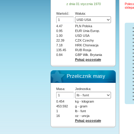
z dnia 01 stycznia 1970
Poleca
sklepa
Wartość:
Waluta:
4.47
PLN Polska
0.95
EUR Unia Europ.
1.00
USD USA
22.39
CZK Czechy
7.18
HRK Chorwacja
135.45
RUB Rosja
0.84
GBP Wlk. Brytania
Pokaż pozostałe
Przelicznik masy
Masa:
Jednostka:
0.454
kg - kilogram
453.592
g - gram
1
lb - funt
16
oz - uncja
Pokaż pozostałe